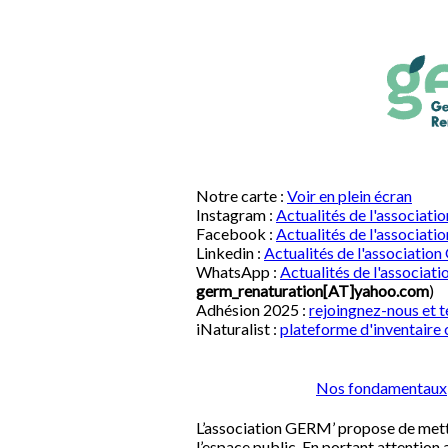
Notre carte :
Voir en plein écran
Instagram :
Actualités de l'associat
Facebook :
Actualités de l'associat
Linkedin :
Actualités de l'associatio
WhatsApp :
Actualités de l'associa
germ_renaturation[AT]yahoo.com
)
Adhésion 2025 :
rejoingnez-nous et t
iNaturalist :
plateforme d'inventaire c
Nos fondamentaux
L’association GERM’ propose de mettr
l’espace public. En portant attention